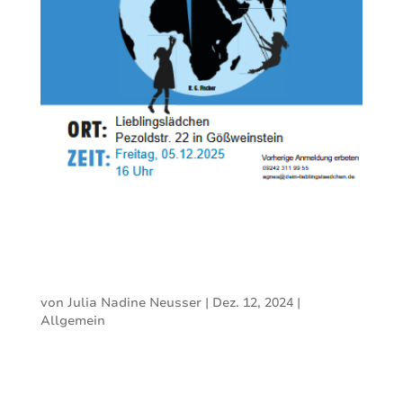
Buchvorstellung mit
Lesung
von
Julia Nadine Neusser
|
Dez. 12, 2024
|
Allgemein
Dr. Klaus-Dieter Preis liest aus seinen
Büchern Die fatale Verkürzung der Welt. Ein
Plädoyer für eine gesunde Medizin und