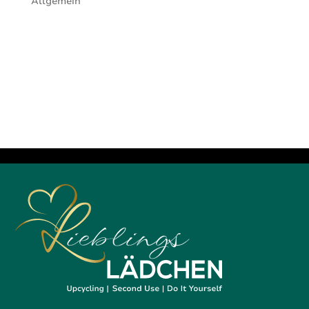
Allgemein
Kindgerecht führt Selina Statz von
Frankenflow die Kleinen durch eine Stunde
voller Achtsamkeit. Lebendig gestaltet mit
Übungen und einer Klangreise. Eingeladen
sind Kinder ab 6 Jahren – bestenfalls ohne
Eltern. Du darfst aber natürlich gerne
draußen warten und...