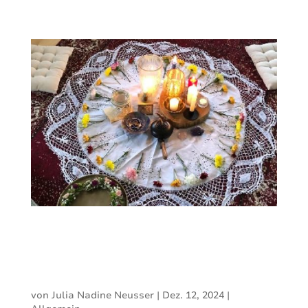
und das sowohl für Erwachsene als auch...
Achtsamkeit für
Kinder
von
Julia Nadine Neusser
|
Dez. 12, 2024
|