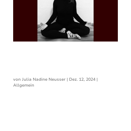
Schnupperstunde
Kinder-Yoga
von
Julia Nadine Neusser
|
Dez. 12, 2024
|
Allgemein
Yoga stärkt nicht nur die Ausdauer und
Kraft, sondern fördert auch die
Konzentrationsfähigkeit und das
Gedächtnis, baut Stress ab und stärkt das
Immunsystem. Somit ist Yoga für Körper
und Geist gleichermaßen eine Wohltat –