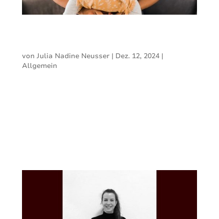
Tragecheck
von
Julia Nadine Neusser
|
Dez. 12, 2024
|
Allgemein
In einer individuellen Beratung erklärt
Myriam Brückner vom Familien-Raum in
Wildberg Dir nicht nur, warum das Tragen
so gut und sinnvoll ist, sondern zeigt Dir
auch das richtige Anlegen der Tragehilfe, so
dass Dein Kind richtig und sicher darin sitzt
und gibt Dir...