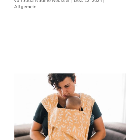
von
Julia Nadine Neusser
|
Dez. 12, 2024
|
Allgemein
In einer individuellen Beratung erklärt
Myriam Brückner vom Familien-Raum in
Wildberg Dir nicht nur, warum das Tragen
so gut und sinnvoll ist, sondern zeigt Dir
auch das richtige Anlegen der Tragehilfe, so
dass Dein Kind richtig und sicher darin sitzt
und gibt Dir...